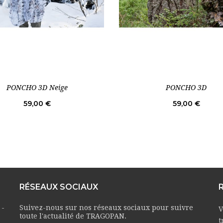
PONCHO 3D Neige
PONCHO 3D
Prix
Prix
59,00 €
59,00 €
RÉSEAUX SOCIAUX
 -
Suivez-nous sur nos réseaux sociaux pour suivre
V
toute l'actualité de TRAGOPAN.
t