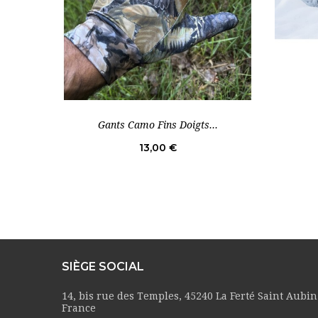
Gants Camo Fins Doigts...
Prix
13,00 €
SIÈGE SOCIAL
14, bis rue des Temples, 45240 La Ferté Saint Aubin
France