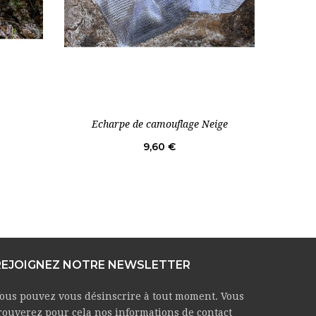
Echarpe de camouflage Neige
Prix
9,60 €
REJOIGNEZ NOTRE NEWSLETTER
ous pouvez vous désinscrire à tout moment. Vous
rouverez pour cela nos informations de contact