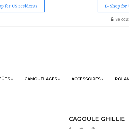
op for US residents
E- Shop for
Se con
FÛTS
CAMOUFLAGES
ACCESSOIRES
ROLAN
ACCUEIL
CAMOUFLAGE
TENUES
CAGOULE GHILLIE
CAGOULE GHILLIE