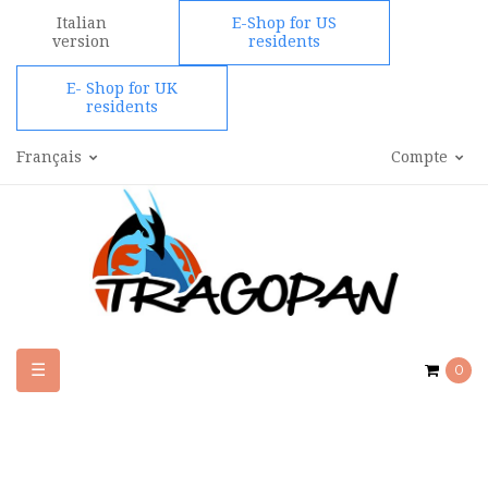
Italian
E-Shop for US
version
residents
E- Shop for UK
residents
Français
Compte
Basculer
☰
0
la
navigation