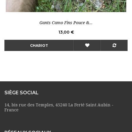
Gants Camo Fins Pouce &...
Prix
13,00 €
CHARIOT
SIÈGE SOCIAL
14, bis rue des Temples, 45240 La Ferté Saint Aubin -
France