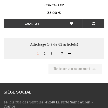
PONCHO V2
Prix
33,00 €
CHARIOT
Affichage 1-9 de 62 article(s)
1
2
3
7

Retour au sommet
SIÈGE SOCIAL
14, bis rue des Temples, 45240 La Ferté Saint Aubin -
France