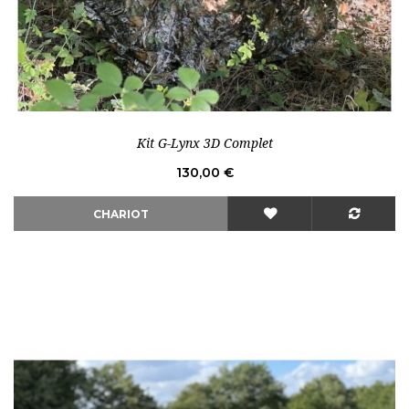
Rupture de stock
Kit G-Lynx 3D Complet
Prix
130,00 €
CHARIOT