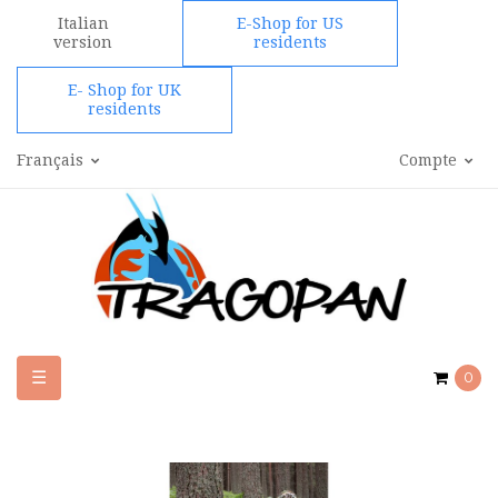
Italian
E-Shop for US
version
residents
E- Shop for UK
residents
Français
Compte
Basculer
☰
0
la
navigation