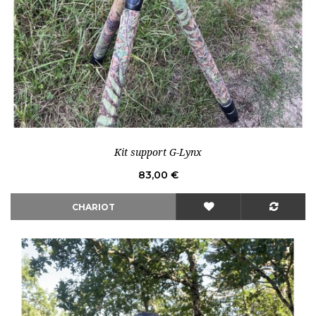
Rupture de stock
Kit support G-Lynx
Prix
83,00 €
CHARIOT