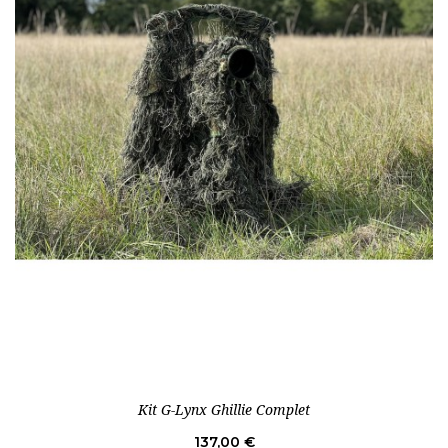
Rupture de stock
Kit G-Lynx Ghillie Complet
Prix
137,00 €