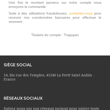
Une fois le montant parvenu sur notre compte nous
envoyons la commande.
Suite à des utilisations frauduleuses,
contactez-nous
pour
recevoir nos coordonnées bancaires pour effectuer le
virement :
Titulaire du compte : Tragopan
SIÈGE SOCIAL
14, bis rue des Temples, 45240 La Ferté Saint Aubin -
France
RÉSEAUX SOCIAUX
Suivez-nous sur nos réseaux sociaux pour suivre toute