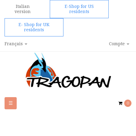
Italian
E-Shop for US
version
residents
E- Shop for UK
residents
Français
Compte
Basculer
☰
0
la
navigation