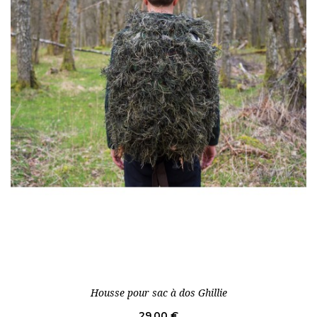
Housse pour sac à dos Ghillie
Prix
29,00 €