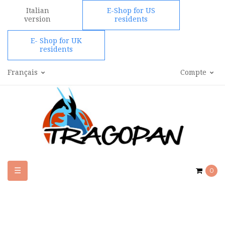
Italian
E-Shop for US
version
residents
E- Shop for UK
residents
Français
Compte
Basculer
☰
0
la
navigation