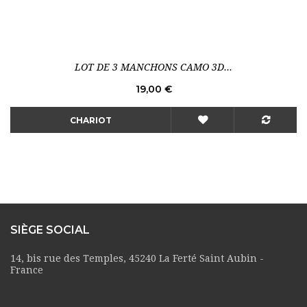
LOT DE 3 MANCHONS CAMO 3D...
Prix
19,00 €
CHARIOT
SIÈGE SOCIAL
14, bis rue des Temples, 45240 La Ferté Saint Aubin -
France