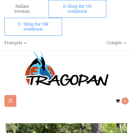
Italian
E-Shop for US
version
residents
E- Shop for UK
residents
Français
Compte
Basculer
☰
0
la
navigation