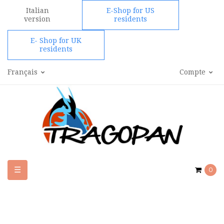
Italian
E-Shop for US
version
residents
E- Shop for UK
residents
Français
Compte
Basculer
☰
0
la
navigation