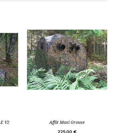
E V2
Affût Maxi Grouse
Prix
225,00 €