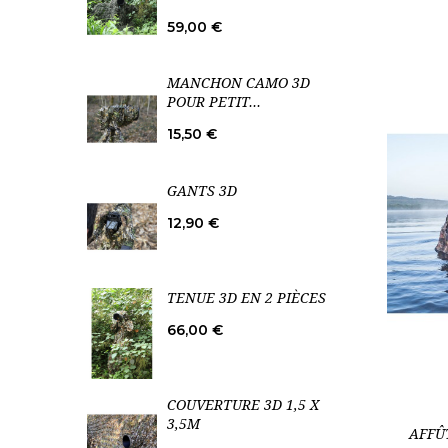
Prix
59,00 €
MANCHON CAMO 3D
POUR PETIT...
Prix
15,50 €
GANTS 3D
Prix
12,90 €
TENUE 3D EN 2 PIÈCES
Prix
66,00 €
COUVERTURE 3D 1,5 X
Rupture
3,5M
AFFÛ