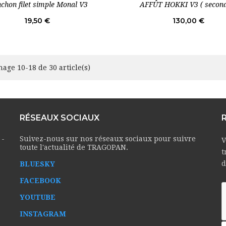
chon filet simple Monal V3
AFFÛT HOKKI V3 ( second
Prix
Prix
19,50 €
130,00 €
hage 10-18 de 30 article(s)
RÉSEAUX SOCIAUX
 -
Suivez-nous sur nos réseaux sociaux pour suivre
V
toute l'actualité de TRAGOPAN.
t
d
BLUESKY
FACEBOOK
YOUTUBE
INSTAGRAM