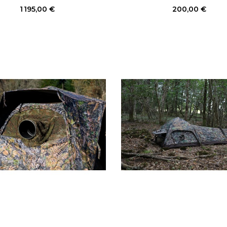
Prix
Prix
1 195,00 €
200,00 €
Rupture de stock