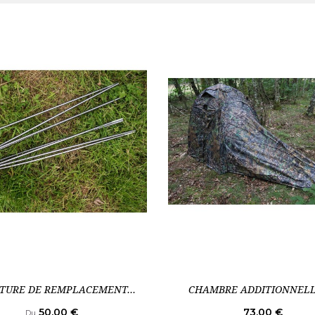
TURE DE REMPLACEMENT...
CHAMBRE ADDITIONNELL
Prix
Prix
50,00 €
73,00 €
Du