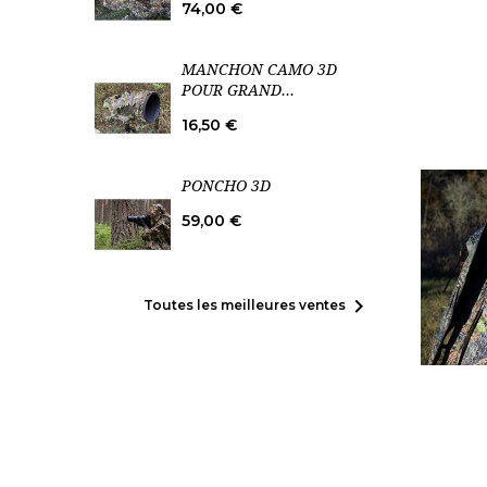
Prix
74,00 €
MANCHON CAMO 3D
POUR GRAND...
Prix
16,50 €
PONCHO 3D
Prix
59,00 €

Toutes les meilleures ventes