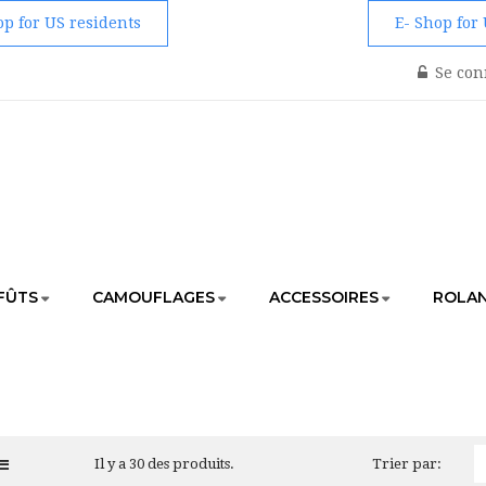
op for US residents
E- Shop for
Se con
FÛTS
CAMOUFLAGES
ACCESSOIRES
ROLAN
ACCUEIL
AFFÛTS
AFFÛTS TRAGOPAN
Il y a 30 des produits.
Trier par: